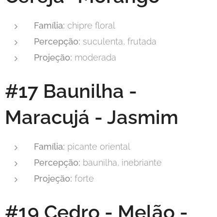
Família:
chipre floral
Percepção:
suculenta, frutada
Projeção:
moderada
#17 Baunilha -
Maracujá - Jasmim
Família:
picante oriental
Percepção:
baunilha, inebriante
Projeção:
forte
#19 Cedro - Melão -