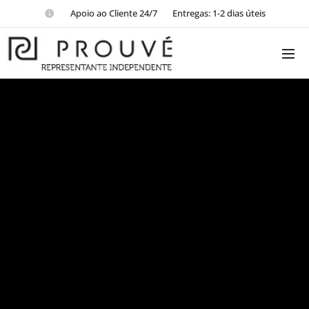
📱Apoio ao Cliente 24/7 📦Entregas: 1-2 dias úteis