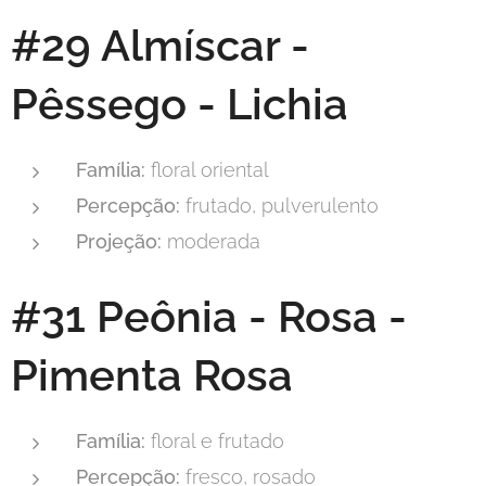
#29 Almíscar -
Pêssego - Lichia
Família:
floral oriental
Percepção:
frutado, pulverulento
Projeção:
moderada
#31 Peônia - Rosa -
Pimenta Rosa
Família:
floral e frutado
Percepção:
fresco, rosado