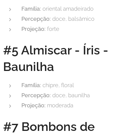
Família:
oriental amadeirado
Percepção:
doce, balsâmico
Projeção:
forte
#5 Almiscar - Íris -
Baunilha
Família:
chipre, floral
Percepção:
doce, baunilha
Projeção:
moderada
#7 Bombons de