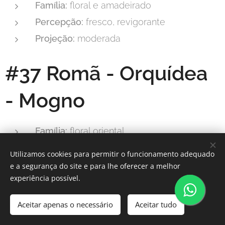
Família:
floral e amadeirado
Percepção:
fresco, revigorante
Projeção:
moderada
#37 Romã - Orquídea
- Mogno
Família:
floral oriental
Percepção:
doce, âmbar cinzento
Utilizamos cookies para permitir o funcionamento adequado
Projeção:
forte
e a segurança do site e para lhe oferecer a melhor
experiência possível.
#39 Bambu - Maçã
Aceitar apenas o necessário
Aceitar tudo