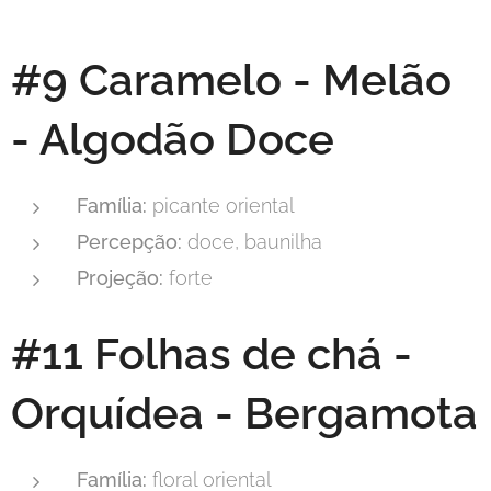
#9 Caramelo - Melão
- Algodão Doce
Família:
picante oriental
Percepção:
doce, baunilha
Projeção:
forte
#11 Folhas de chá -
Orquídea - Bergamota
Família:
floral oriental