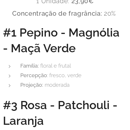
1 Unidade:
23,90€
Concentração de fragrância:
20%
#1 P
epino - Magnólia
- Maçã Verde
Família:
floral e frutal
Percepção
: fresco, verde
Projeção:
moderada
#3 Rosa - Patchouli -
Laranja