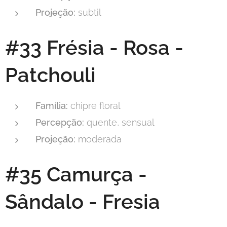
Projeção:
subtil
#33 Frésia - Rosa -
Patchouli
Família:
chipre floral
Percepção:
quente, sensual
Projeção:
moderada
#35 Camurça -
Sândalo - Fresia