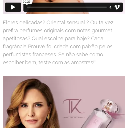
Flores delicadas? Oriental sensual ? Ou talvez
prefira perfumes originais com notas gourmet
apetitosas? Qual escolhe para hoje? Cada
fragrância Prouvé foi criada com paixão pelos
perfumistas franceses. Se não sabe como
escolher bem, teste com as amostras!"