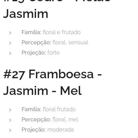
Jasmim
Família:
floral e frutado
Percepção:
floral, sensual
Projeção:
forte
#27 Framboesa -
Jasmim - Mel
Família:
floral frutado
Percepção:
floral, mel
Projeção:
moderada