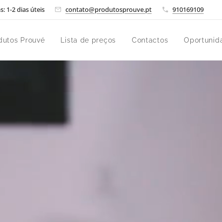
: 1-2 dias úteis
contato@produtosprouve.pt
910169109
dutos Prouvé
Lista de preços
Contactos
Oportunid