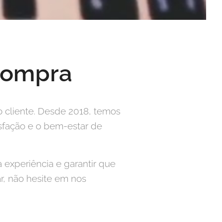
Compra
cliente. Desde 2018, temos
isfação e o bem-estar de
experiência e garantir que
, não hesite em nos